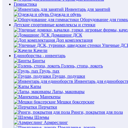
Гимнастика
Инвентарь для занятий
Одежда и обувь
Оборудование для гимн
Детские спортивные комплексы и стенки
Домашние ДСК
Доп комплектация
Уличные ДСК
Качели
Единоборства - инвентарь
Бинты
Голень, стопа, локоть
Грудь, пах
Груши, подушки
Инвентарь для единоборст
Капы
Лапы, макивары
Манекены
Мешки боксерские
Перчатки
Ринги, покрытия для пола
Шлемы
Армреслинг
Предплечье, локоть