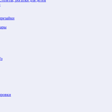
толеты, рогатки для детей
й
ырезайки
шары
Yo
ировки