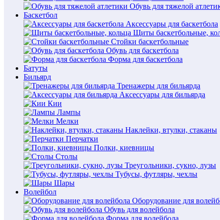
Обувь для тяжелой атлети
Баскетбол
Аксессуары для баскетбола
Щиты баскетбольные, ко
Стойки баскетбольные
Обувь для баскетбола
Форма для баскетбола
Батуты
Бильярд
Тренажеры для бильярда
Аксессуары для бильярда
Кии
Лампы
Мелки
Наклейки, втулки, стаканы
Перчатки
Полки, киевницы
Столы
Треугольники, сукно, лузы
Тубусы, футляры, чехлы
Шары
Волейбол
Оборудование для волейб
Обувь для волейбола
Форма для волейбола