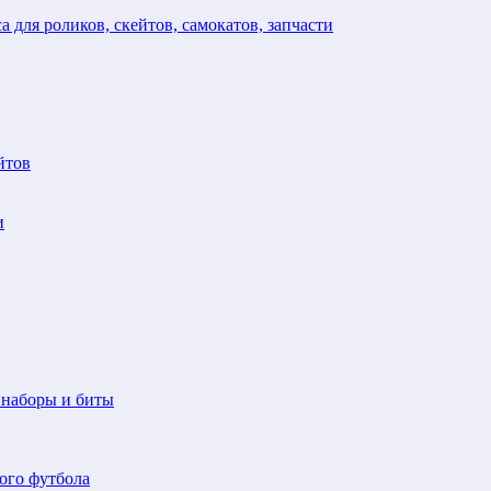
а для роликов, скейтов, самокатов, запчасти
йтов
и
 наборы и биты
ого футбола