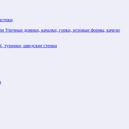
астики
Уличные домики, качалки, горки, игровые формы, качели
, турники, шведские стенки
в