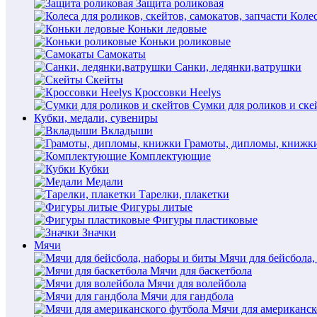
Защита роликовая
Колес
Коньки ледовые
Коньки роликовые
Самокаты
Санки, ледянки,ватрушки
Скейты
Кроссовки Heelys
Сумки для роликов и ске
Кубки, медали, сувениры
Вкладыши
Грамоты, дипломы, книжк
Комплектующие
Кубки
Медали
Тарелки, плакетки
Фигуры литые
Фигуры пластиковые
Значки
Мячи
Мячи для бейсбола,
Мячи для баскетбола
Мячи для волейбола
Мячи для гандбола
Мячи для американск