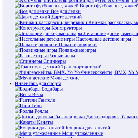
Автоматы, пис
Ворота футбольные, хокке
Все для лепки
Дартс детский
Книжки-расскраски, в
Конструкторы
Летающие диски, змеи, 
Настольные детские игры
Палатки, коврики
Подвижные игры
Разные игры
Спиннеры
Транспорт детский
Фингерскейты, BMX, Yo-
Мячи детские
Инвентарь для спорта
Бодибары
Весы
Гантели
Гири
Роллы
Диски здоровья, баланс
Канаты
Коврики для занятий
Мячи утяжеленные