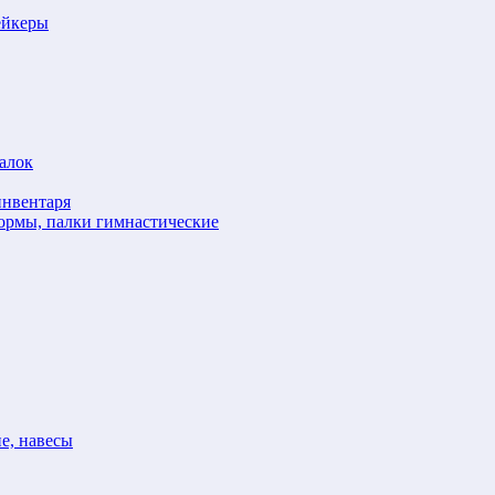
ейкеры
алок
инвентаря
формы, палки гимнастические
е, навесы