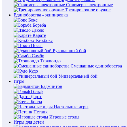
Силомеры электронные
Тренировочное оружие
Единоборства - экипировка
Бокс
Борьба
Дзюдо
Карате
Кикбокс
Пояса
Рукопашный бой
Самбо
Тхэквондо
Смешанные единоборства
Кудо
Универсальный бой
Игры
Бадминтон
Гольф
Дартс
Бочча
Настольные игры
Петанк
Игровые столы
Игры для детей