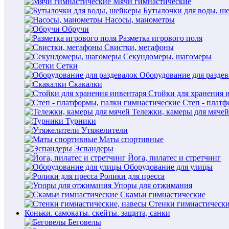
Мячи гимнастические
Бутылочки для воды, ш
Насосы, манометры
Обручи
Разметка игрового поля
Свистки, мегафоны
Секундомеры, шагомеры
Сетки
Оборудование для раздев
Скакалки
Стойки для хранения 
Степ - плат
Тележки, камеры для мячей
Турники
Утяжелители
Маты спортивные
Эспандеры
Йога, пилатес и стретчинг
Оборудование для улицы
Ролики для пресса
Упоры для отжимания
Скамьи гимнастические
Стенки гимнастически
Коньки. самокаты. скейты. защита, санки
Беговелы