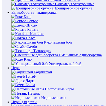
Силомеры электронные
Тренировочное оружие
Единоборства - экипировка
Бокс
Борьба
Дзюдо
Карате
Кикбокс
Пояса
Рукопашный бой
Самбо
Тхэквондо
Смешанные единоборства
Кудо
Универсальный бой
Игры
Бадминтон
Гольф
Дартс
Бочча
Настольные игры
Петанк
Игровые столы
Игры для детей