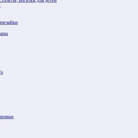
толеты, рогатки для детей
й
ырезайки
шары
Yo
ировки