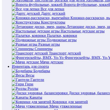
Автоматы, пис
Ворота футбольные, хокке
Все для лепки
Дартс детский
Книжки-расскраски, в
Конструкторы
Летающие диски, змеи, 
Настольные детские игры
Палатки, коврики
Подвижные игры
Разные игры
Спиннеры
Транспорт детский
Фингерскейты, BMX, Yo-
Мячи детские
Инвентарь для спорта
Бодибары
Весы
Гантели
Гири
Роллы
Диски здоровья, баланс
Канаты
Коврики для занятий
Мячи утяжеленные