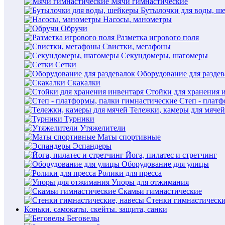
Мячи гимнастические
Бутылочки для воды, ш
Насосы, манометры
Обручи
Разметка игрового поля
Свистки, мегафоны
Секундомеры, шагомеры
Сетки
Оборудование для раздев
Скакалки
Стойки для хранения 
Степ - плат
Тележки, камеры для мячей
Турники
Утяжелители
Маты спортивные
Эспандеры
Йога, пилатес и стретчинг
Оборудование для улицы
Ролики для пресса
Упоры для отжимания
Скамьи гимнастические
Стенки гимнастически
Коньки. самокаты. скейты. защита, санки
Беговелы