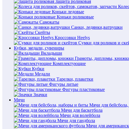
Защита роликовая
Колес
Коньки ледовые
Коньки роликовые
Самокаты
Санки, ледянки,ватрушки
Скейты
Кроссовки Heelys
Сумки для роликов и ске
Кубки, медали, сувениры
Вкладыши
Грамоты, дипломы, книжк
Комплектующие
Кубки
Медали
Тарелки, плакетки
Фигуры литые
Фигуры пластиковые
Значки
Мячи
Мячи для бейсбола,
Мячи для баскетбола
Мячи для волейбола
Мячи для гандбола
Мячи для американск