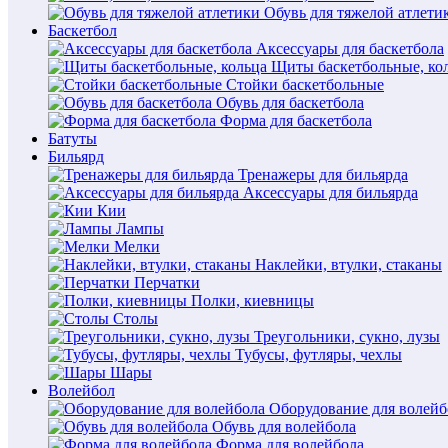
Обувь для тяжелой атлети
Баскетбол
Аксессуары для баскетбола
Щиты баскетбольные, ко
Стойки баскетбольные
Обувь для баскетбола
Форма для баскетбола
Батуты
Бильярд
Тренажеры для бильярда
Аксессуары для бильярда
Кии
Лампы
Мелки
Наклейки, втулки, стаканы
Перчатки
Полки, киевницы
Столы
Треугольники, сукно, лузы
Тубусы, футляры, чехлы
Шары
Волейбол
Оборудование для волейб
Обувь для волейбола
Форма для волейбола