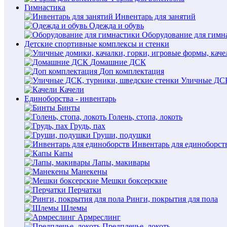
Гимнастика
Инвентарь для занятий
Одежда и обувь
Оборудование для гимн
Детские спортивные комплексы и стенки
Домашние ДСК
Доп комплектация
Уличные ДСК
Качели
Единоборства - инвентарь
Бинты
Голень, стопа, локоть
Грудь, пах
Груши, подушки
Инвентарь для единоборст
Капы
Лапы, макивары
Манекены
Мешки боксерские
Перчатки
Ринги, покрытия для пола
Шлемы
Армреслинг
Предплечье, локоть