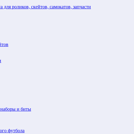
а для роликов, скейтов, самокатов, запчасти
йтов
и
 наборы и биты
ого футбола