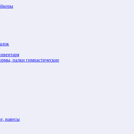
ейкеры
алок
инвентаря
формы, палки гимнастические
е, навесы