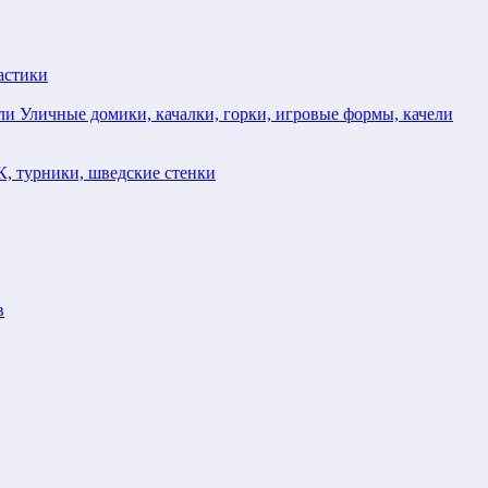
астики
Уличные домики, качалки, горки, игровые формы, качели
, турники, шведские стенки
в