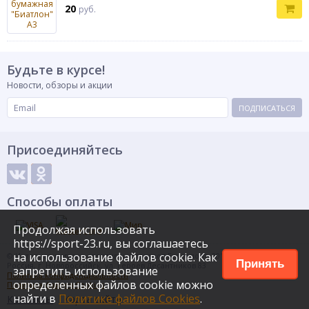
20
руб.
Будьте в курсе!
Новости, обзоры и акции
ПОДПИСАТЬСЯ
Присоединяйтесь
Способы оплаты
Продолжая использовать
https://sport-23.ru, вы соглашаетесь
на использование файлов cookie. Как
© Интернет-магазин спортивных товаров Евроспорт, 2015
Принять
Россия, г. Новороссийск, ул. Героев Десантников 83
запретить использование
Политика конфиденциальности
определенных файлов cookie можно
Политика файлов Cookies
найти в
Политике файлов Cookies
.
Контакты
Карта сайта