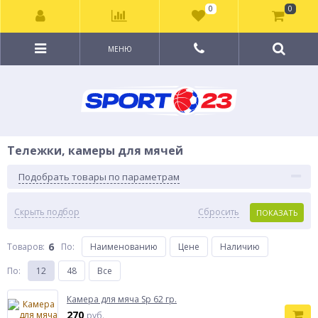
0
0
МЕНЮ
Тележки, камеры для мячей
Подобрать товары по параметрам
Скрыть подбор
Сбросить
ПОКАЗАТЬ
6
Товаров:
По
:
Наименованию
Цене
Наличию
По
:
12
48
Все
Камера для мяча Sp 62 гр.
270
руб.