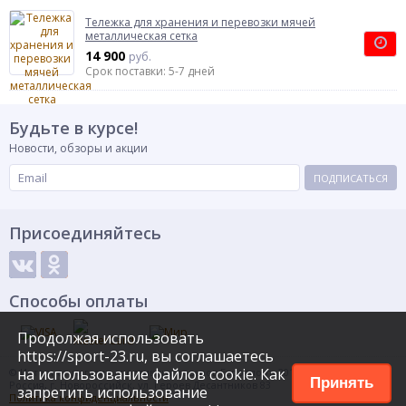
Тележка для хранения и перевозки мячей
металлическая сетка
14 900
руб.
Срок поставки: 5-7 дней
Будьте в курсе!
Новости, обзоры и акции
ПОДПИСАТЬСЯ
Присоединяйтесь
Способы оплаты
Продолжая использовать
https://sport-23.ru, вы соглашаетесь
на использование файлов cookie. Как
© Интернет-магазин спортивных товаров Евроспорт, 2015
Принять
Россия, г. Новороссийск, ул. Героев Десантников 83
запретить использование
Политика конфиденциальности