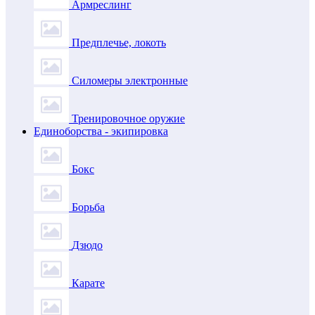
Армреслинг
Предплечье, локоть
Силомеры электронные
Тренировочное оружие
Единоборства - экипировка
Бокс
Борьба
Дзюдо
Карате