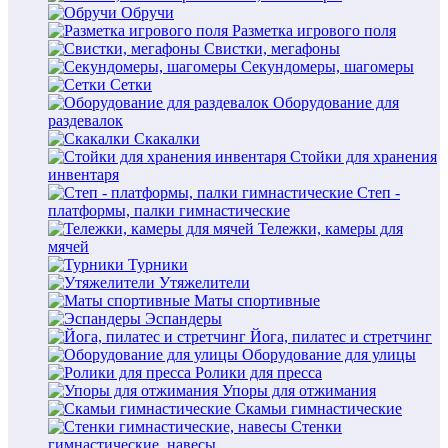
Обручи
Разметка игрового поля
Свистки, мегафоны
Секундомеры, шагомеры
Сетки
Оборудование для
раздевалок
Скакалки
Стойки для хранения
инвентаря
Степ -
платформы, палки гимнастические
Тележки, камеры для
мячей
Турники
Утяжелители
Маты спортивные
Эспандеры
Йога, пилатес и стретчинг
Оборудование для улицы
Ролики для пресса
Упоры для отжимания
Скамьи гимнастические
Стенки
гимнастические, навесы