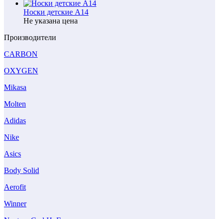
Носки детские А14
Не указана цена
Производители
CARBON
OXYGEN
Mikasa
Molten
Adidas
Nike
Asics
Body Solid
Aerofit
Winner