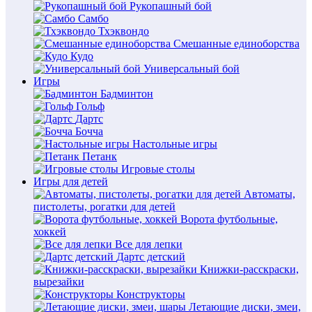
Рукопашный бой
Самбо
Тхэквондо
Смешанные единоборства
Кудо
Универсальный бой
Игры
Бадминтон
Гольф
Дартс
Бочча
Настольные игры
Петанк
Игровые столы
Игры для детей
Автоматы,
пистолеты, рогатки для детей
Ворота футбольные,
хоккей
Все для лепки
Дартс детский
Книжки-расскраски,
вырезайки
Конструкторы
Летающие диски, змеи,