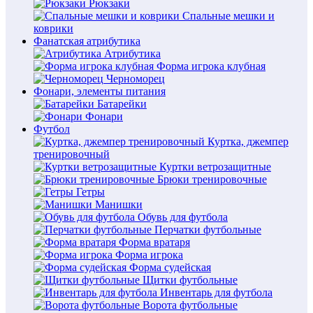
Рюкзаки
Спальные мешки и
коврики
Фанатская атрибутика
Атрибутика
Форма игрока клубная
Черноморец
Фонари, элементы питания
Батарейки
Фонари
Футбол
Куртка, джемпер
тренировочный
Куртки ветрозащитные
Брюки тренировочные
Гетры
Манишки
Обувь для футбола
Перчатки футбольные
Форма вратаря
Форма игрока
Форма судейская
Щитки футбольные
Инвентарь для футбола
Ворота футбольные