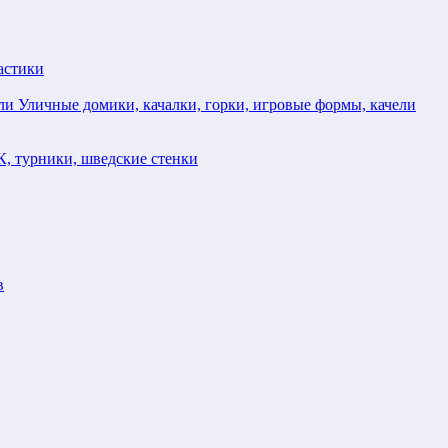
астики
Уличные домики, качалки, горки, игровые формы, качели
, турники, шведские стенки
в