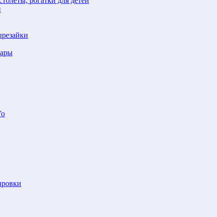
толеты, рогатки для детей
й
ырезайки
шары
Yo
ировки