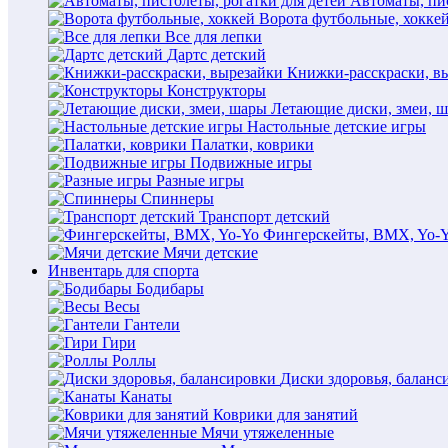
Автоматы, пис
Ворота футбольные, хокке
Все для лепки
Дартс детский
Книжки-расскраски, в
Конструкторы
Летающие диски, змеи, 
Настольные детские игры
Палатки, коврики
Подвижные игры
Разные игры
Спиннеры
Транспорт детский
Фингерскейты, BMX, Yo-
Мячи детские
Инвентарь для спорта
Бодибары
Весы
Гантели
Гири
Роллы
Диски здоровья, баланс
Канаты
Коврики для занятий
Мячи утяжеленные