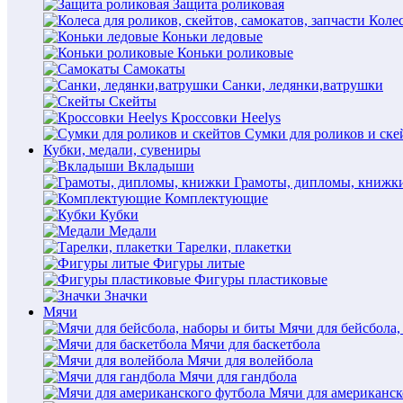
Защита роликовая
Колес
Коньки ледовые
Коньки роликовые
Самокаты
Санки, ледянки,ватрушки
Скейты
Кроссовки Heelys
Сумки для роликов и ске
Кубки, медали, сувениры
Вкладыши
Грамоты, дипломы, книжк
Комплектующие
Кубки
Медали
Тарелки, плакетки
Фигуры литые
Фигуры пластиковые
Значки
Мячи
Мячи для бейсбола,
Мячи для баскетбола
Мячи для волейбола
Мячи для гандбола
Мячи для американск