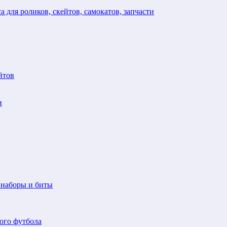
а для роликов, скейтов, самокатов, запчасти
йтов
и
 наборы и биты
ого футбола