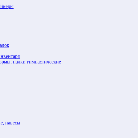
ейкеры
алок
инвентаря
формы, палки гимнастические
е, навесы