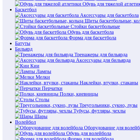
Обувь для тяжелой атлети
Баскетбол
Аксессуары для баскетбола
Щиты баскетбольные, ко
Стойки баскетбольные
Обувь для баскетбола
Форма для баскетбола
Батуты
Бильярд
Тренажеры для бильярда
Аксессуары для бильярда
Кии
Лампы
Мелки
Наклейки, втулки, стаканы
Перчатки
Полки, киевницы
Столы
Треугольники, сукно, лузы
Тубусы, футляры, чехлы
Шары
Волейбол
Оборудование для волейб
Обувь для волейбола
Форма для волейбола