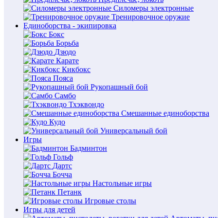
Силомеры электронные
Тренировочное оружие
Единоборства - экипировка
Бокс
Борьба
Дзюдо
Карате
Кикбокс
Пояса
Рукопашный бой
Самбо
Тхэквондо
Смешанные единоборства
Кудо
Универсальный бой
Игры
Бадминтон
Гольф
Дартс
Бочча
Настольные игры
Петанк
Игровые столы
Игры для детей