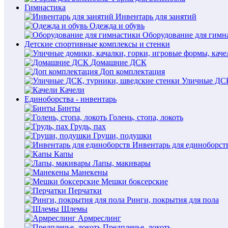
Гимнастика
Инвентарь для занятий
Одежда и обувь
Оборудование для гимн
Детские спортивные комплексы и стенки
Домашние ДСК
Доп комплектация
Уличные ДСК
Качели
Единоборства - инвентарь
Бинты
Голень, стопа, локоть
Грудь, пах
Груши, подушки
Инвентарь для единоборст
Капы
Лапы, макивары
Манекены
Мешки боксерские
Перчатки
Ринги, покрытия для пола
Шлемы
Армреслинг
Предплечье, локоть