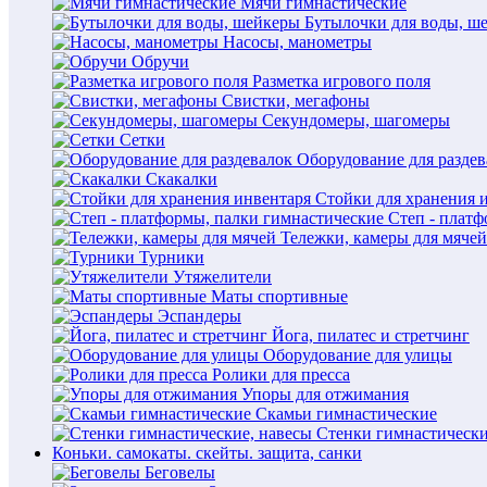
Мячи гимнастические
Бутылочки для воды, ш
Насосы, манометры
Обручи
Разметка игрового поля
Свистки, мегафоны
Секундомеры, шагомеры
Сетки
Оборудование для раздев
Скакалки
Стойки для хранения 
Степ - плат
Тележки, камеры для мячей
Турники
Утяжелители
Маты спортивные
Эспандеры
Йога, пилатес и стретчинг
Оборудование для улицы
Ролики для пресса
Упоры для отжимания
Скамьи гимнастические
Стенки гимнастически
Коньки. самокаты. скейты. защита, санки
Беговелы