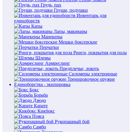
Грудь, пах
Груши, подушки
Инвентарь для
единоборств
Капы
Лапы, макивары
Манекены
Мешки боксерские
Перчатки
Ринги, покрытия для пола
Шлемы
Армреслинг
Предплечье, локоть
Силомеры электронные
Тренировочное оружие
Единоборства - экипировка
Бокс
Борьба
Дзюдо
Карате
Кикбокс
Пояса
Рукопашный бой
Самбо