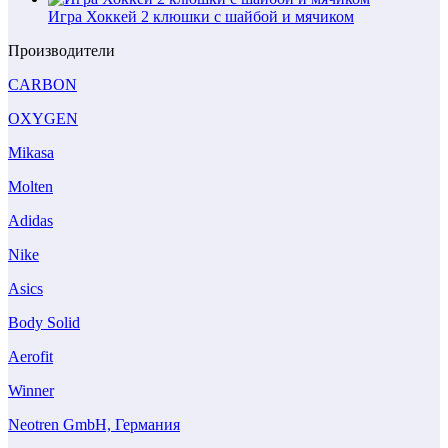
Игра Хоккей 2 клюшки с шайбой и мячиком
Производители
CARBON
OXYGEN
Mikasa
Molten
Adidas
Nike
Asics
Body Solid
Aerofit
Winner
Neotren GmbH, Германия