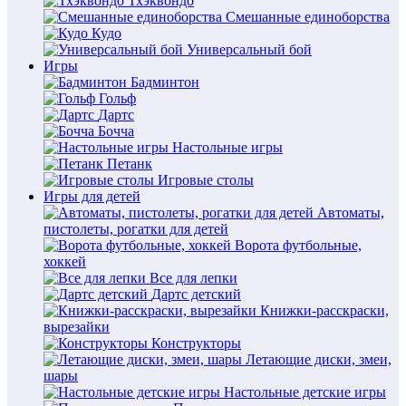
Тхэквондо
Смешанные единоборства
Кудо
Универсальный бой
Игры
Бадминтон
Гольф
Дартс
Бочча
Настольные игры
Петанк
Игровые столы
Игры для детей
Автоматы,
пистолеты, рогатки для детей
Ворота футбольные,
хоккей
Все для лепки
Дартс детский
Книжки-расскраски,
вырезайки
Конструкторы
Летающие диски, змеи,
шары
Настольные детские игры