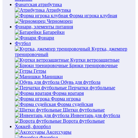
Фанатская атрибутика
Атрибутика
Форма игрока клубная
Черноморец
Фонари, элементы питания
Батарейки
Фонари
Футбол
Куртка, джемпер
тренировочный
Куртки ветрозащитные
Брюки тренировочные
Гетры
Манишки
Обувь для футбола
Перчатки футбольные
Форма вратаря
Форма игрока
Форма судейская
Щитки футбольные
Инвентарь для футбола
Ворота футбольные
Хоккей, флорбол
Аксессуары
Флорбол