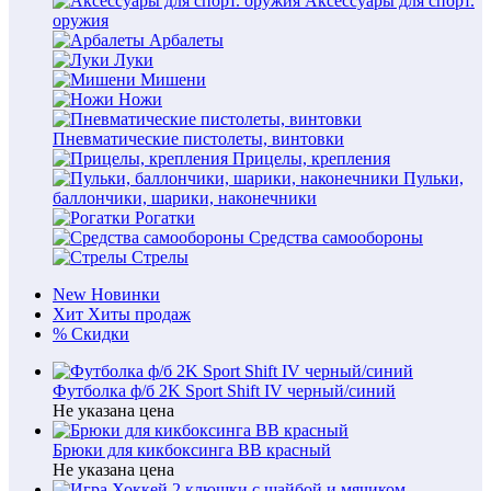
Аксессуары для спорт.
оружия
Арбалеты
Луки
Мишени
Ножи
Пневматические пистолеты, винтовки
Прицелы, крепления
Пульки,
баллончики, шарики, наконечники
Рогатки
Средства самообороны
Стрелы
New
Новинки
Хит
Хиты продаж
%
Скидки
Футболка ф/б 2K Sport Shift IV черный/синий
Не указана цена
Брюки для кикбоксинга BB красный
Не указана цена